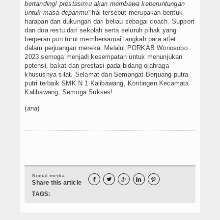
Galeri
bertanding! prestasimu akan membawa keberuntungan
untuk masa depanmu”
hal tersebut merupakan bentuk
harapan dan dukungan dari beliau sebagai coach. Support
Album Foto
dan doa restu dari sekolah serta seluruh pihak yang
berperan pun turut membersamai langkah para atlet
Koleksi Video
dalam perjuangan mereka. Melalui PORKAB Wonosobo
2023 semoga menjadi kesempatan untuk menunjukan
Download
potensi, bakat dan prestasi pada bidang olahraga
khususnya silat. Selamat dan Semangat Berjuang putra
putri terbaik SMK N 1 Kalibawang, Kontingen Kecamata
Agenda
Kalibawang, Semoga Sukses!
Hubungi Kami
(
ana
)
Social media





Share this article
TAGS: