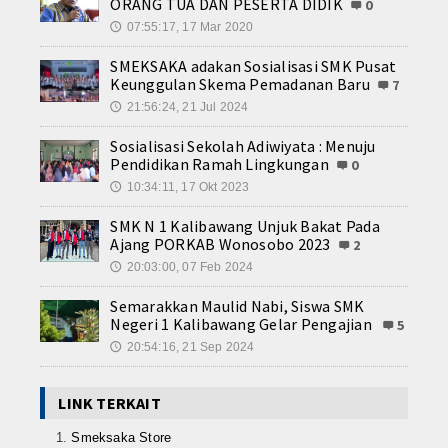
ORANG TUA DAN PESERTA DIDIK
0
07:55:17, 17 Mar 2020
🕔
SMEKSAKA adakan Sosialisasi SMK Pusat
Keunggulan Skema Pemadanan Baru
7
21:56:24, 21 Jul 2024
🕔
Sosialisasi Sekolah Adiwiyata : Menuju
Pendidikan Ramah Lingkungan
0
10:34:11, 17 Okt 2023
🕔
SMK N 1 Kalibawang Unjuk Bakat Pada
Ajang PORKAB Wonosobo 2023
2
20:03:00, 07 Feb 2024
🕔
Semarakkan Maulid Nabi, Siswa SMK
Negeri 1 Kalibawang Gelar Pengajian
5
20:54:16, 21 Sep 2024
🕔
LINK TERKAIT
Smeksaka Store