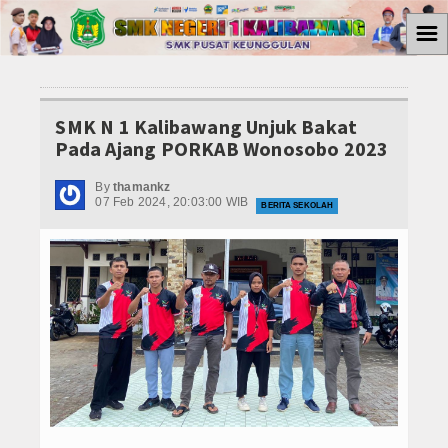
☰
Home
SMK N 1 Kalibawang Unjuk Bakat
SMK PUSAT KEUNGGULAN
Pada Ajang PORKAB Wonosobo 2023
KEGIATAN SMK PK
By
thamankz
07 Feb 2024, 20:03:00 WIB
BERITA SEKOLAH
Prog. Keahlian
APHP
Teknik Komputer dan Jaringan
Teknik dan Bisnis Sepeda Motor
Akuntansi dan Keuangan Lembaga
Ekskul