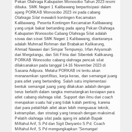
Pekan Olahraga Kabupaten Wonosobo Tahun 2023 resmi
Sepak Bola
dibuka. SMK Negeri 1 Kalibawang berpartisipasi dalam
ajang PORKAB Wonosobo 2023 ini pada cabang
Olahraga Silat
mewakili kontingen Kecamatan
Tenis Meja
Kalibawang. Peserta Kontingen Kecamatan Kalibawang
yang unjuk bakat bertanding pada ajang Pekan Olahraga
Seni Musik
Kabupaten Wonosobo Cabang Olahraga Silat adalah
siswa dan siswi SMK Negeri 1 Kalibawang, diantaranya
Seni Tari
adalah Muhmad Rohman dari Brabakan Kalikarung,
Ahmad Nawawi dari Simpar Tempurejo, Irfan Ariyansah
dari Mergolangu, dan Siti Fitria dari Sibentek Kalikarung.
Rebana
PORKAB Wonosobo cabang olahraga pencak silat
dilaksanakan pada tanggal 14-16 November 2023 di
Pencak Silat
Sasana Adipura. Melalui PORKAB ini tentu akan
menanamkan sportifitas, kerja keras, dan semangat juang
para atlet yang bertanding. Salah satu implementasi
Bola Voli
bentuk semangat juang yang dilakukan adalah dengan
terus berlatih dalam rangka mematangkan kesiapan para
Informasi
atlet cabang olahraga silat. Support dan ilmu dari
coach
merupakan suatu hal yang tidak kalah penting, karena
Prestasi Siswa
dari para pelatihlah atlet akan lebih menguasai teknik,
ketrampilan, dan strategi yang terasah dengan maksimal.
Pelatih olahraga silat pada ajang ini adalah Bapak
Teknologi
Miftahul Arif, S.Pd dan Sigit Dwiyanto S.Pd. Coach
Miftahul Arif, S.Pd mengungkapkan
“Semangat