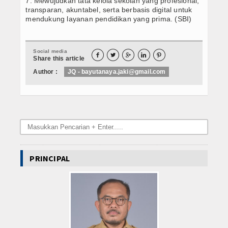
7. Mewujudkan tata kelola sekolah yang profesional,
Galeri
transparan, akuntabel, serta berbasis digital untuk
mendukung layanan pendidikan yang prima. (SBI)
Album Foto
Koleksi Video
Social media





Share this article
Download
Author :
JQ - bayutanaya.jaki@gmail.com
Agenda
Hubungi Kami
PRINCIPAL