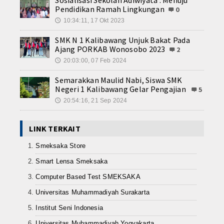
Sosialisasi Sekolah Adiwiyata : Menuju
Pendidikan Ramah Lingkungan
0
10:34:11, 17 Okt 2023
🕔
SMK N 1 Kalibawang Unjuk Bakat Pada
Ajang PORKAB Wonosobo 2023
2
20:03:00, 07 Feb 2024
🕔
Semarakkan Maulid Nabi, Siswa SMK
Negeri 1 Kalibawang Gelar Pengajian
5
20:54:16, 21 Sep 2024
🕔
LINK TERKAIT
Smeksaka Store
Smart Lensa Smeksaka
Computer Based Test SMEKSAKA
Universitas Muhammadiyah Surakarta
Institut Seni Indonesia
Universitas Muhammadiyah Yogyakarta