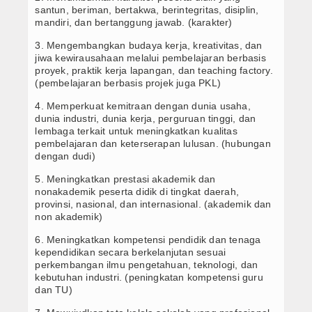
santun, beriman, bertakwa, berintegritas, disiplin,
Sepak Bola
mandiri, dan bertanggung jawab. (karakter)
Tenis Meja
3. Mengembangkan budaya kerja, kreativitas, dan
jiwa kewirausahaan melalui pembelajaran berbasis
proyek, praktik kerja lapangan, dan teaching factory.
Seni Musik
(pembelajaran berbasis projek juga PKL)
Seni Tari
4. Memperkuat kemitraan dengan dunia usaha,
dunia industri, dunia kerja, perguruan tinggi, dan
lembaga terkait untuk meningkatkan kualitas
Rebana
pembelajaran dan keterserapan lulusan. (hubungan
dengan dudi)
Pencak Silat
5. Meningkatkan prestasi akademik dan
nonakademik peserta didik di tingkat daerah,
Bola Voli
provinsi, nasional, dan internasional. (akademik dan
non akademik)
Informasi
6. Meningkatkan kompetensi pendidik dan tenaga
kependidikan secara berkelanjutan sesuai
Prestasi Siswa
perkembangan ilmu pengetahuan, teknologi, dan
kebutuhan industri. (peningkatan kompetensi guru
Teknologi
dan TU)