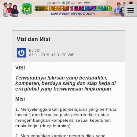
☰
Home
Visi dan Misi
SMK PUSAT KEUNGGULAN
By
JQ
KEGIATAN SMK PK
05 Jul 2015, 16:31:30 WIB
Prog. Keahlian
VISI
APHP
Terwujudnya lulusan yang berkarakter,
kompeten, berdaya saing dan siap kerja di
era global yang berwawasan lingkungan.
Teknik Komputer dan Jaringan
Misi
Teknik dan Bisnis Sepeda Motor
1. Menyelenggarakan pembelajaran yang bermutu,
inovatif, dan berpusat pada peserta didik untuk
Akuntansi dan Keuangan Lembaga
mengembangkan kompetensi sesuai kebutuhan
dunia kerja. (deep learning)
Ekskul
2. Menumbuhkan karakter peserta didik yang